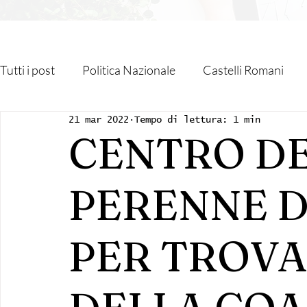
Tutti i post
Politica Nazionale
Castelli Romani
21 mar 2022
Tempo di lettura: 1 min
Roma Capitale
Regione Lazio
Associazioni
CENTRO DE
Religione
Monteporzio Catone
Partner
PERENNE D
Sanità
Albano Laziale
Velletri
Cultura
PER TROVAR