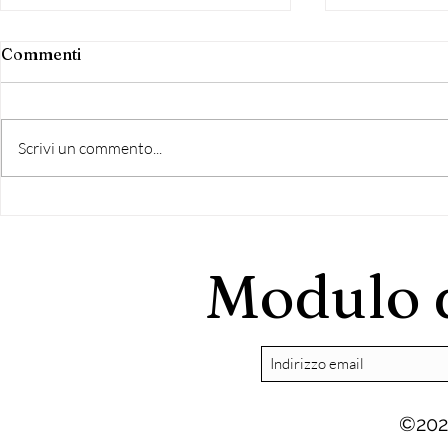
Commenti
Scrivi un commento...
COMITATO GIULIANO
ELEZIONI 
VASSALLI
ASTENSIO
PREFEREN
Modulo d
URNE. I TIMORI DEI
PARTITI
©202