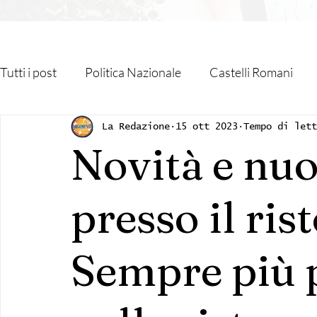
Tutti i post
Politica Nazionale
Castelli Romani
Roma Capitale
Regione Lazio
Associazioni
La Redazione
15 ott 2023
Tempo di let
Novità e nuo
Religione
Monteporzio Catone
Partner
presso il ris
Sanità
Albano Laziale
Velletri
Cultura
Sempre più 