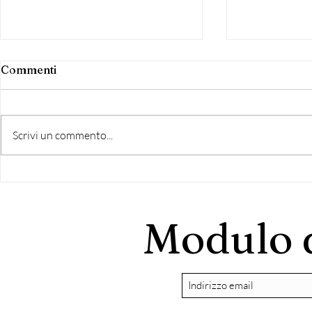
Commenti
Scrivi un commento...
INCONTRO PUBBLICO - Le
100° EDIZ
Ragioni e gli Argomenti del
DELL'UVA 
Sì
Modulo d