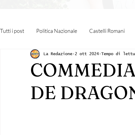
Tutti i post
Politica Nazionale
Castelli Romani
Roma Capitale
Regione Lazio
Associazioni
La Redazione
2 ott 2024
Tempo di lettu
COMMEDIA:
Religione
Monteporzio Catone
Partner
DE DRAGO
Sanità
Albano Laziale
Velletri
Cultura