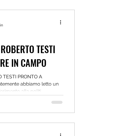
in
I
RE IN CAMPO
ferimento alla politi