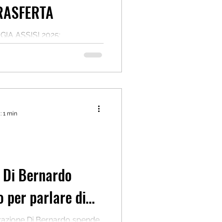
RASFERTA
IA ASSISI 2025:
RA ALLA TRASFERTA
a tanti altri comuni italian
: 1 min
:
 Di Bernardo
 per parlare di
trazione Di Bernardo spende