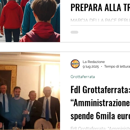
PREPARA ALLA T
MARCIA DELLA PACE PERUG
GROTTAFERRATA SI PREPA
Domenica 12 ottobre, insieme 
La Redazione
9 lug 2025
Tempo di lettura
Grottaferrata
FdI Grottaferrata
“Amministrazione
spende 6mila euro
calciomercato”
FdI Grottaferrata: “Amminis