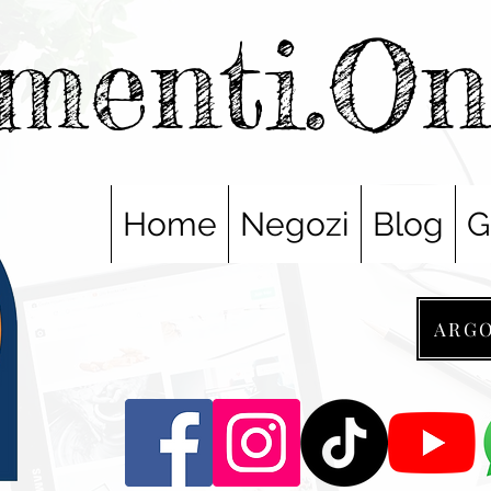
menti.O
Home
Negozi
Blog
G
ARG