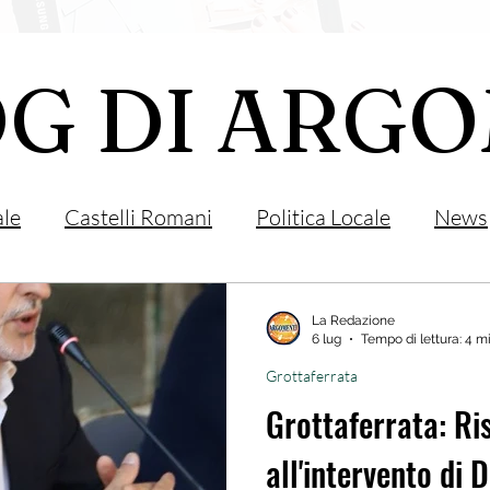
OG DI ARG
ale
Castelli Romani
Politica Locale
News
e Lazio
Associazioni
Sport
Grottaferrat
La Redazione
6 lug
Tempo di lettura: 4 m
Grottaferrata
Monteporzio Catone
Partner
Eventi
Sol
Grottaferrata: Ri
all'intervento di 
Sanità
Albano Laziale
Velletri
Cultur