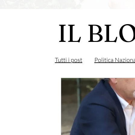
IL BL
Tutti i post
Politica Nazion
Roma Capitale
Region
Marino
Religione
Unione Europea
Arte