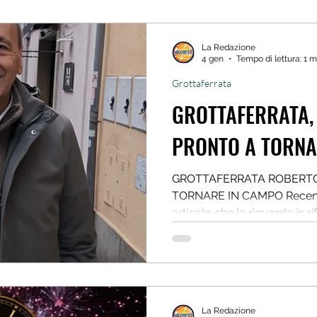
La Redazione
4 gen
Tempo di lettura: 1 m
Grottaferrata
GROTTAFERRATA, ROBERTO TEST
PRONTO A TORNA
GROTTAFERRATA ROBERTO TESTI PRONTO A
TORNARE IN CAMPO Recentemente abbiamo letto un
articolo che la riguarda in ri
La Redazione