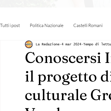
Tutti i post
Politica Nazionale
Castelli Romani
Roma Capitale
Regione Lazio
Associazioni
La Redazione
4 mar 2024
Tempo di lettu
Conoscersi I
Religione
Monteporzio Catone
Partner
il progetto 
Sanità
Albano Laziale
Velletri
Cultura
culturale Gr