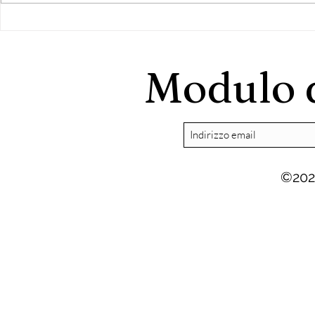
Grottaferrata: Riscontro
Nasce "Grot
all'intervento di Di
Comune" lis
Bernardo
democratic
Modulo d
©202