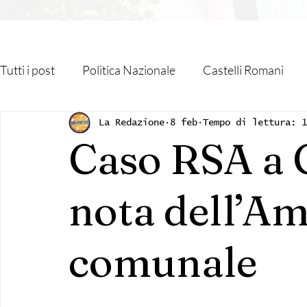
Tutti i post
Politica Nazionale
Castelli Romani
Roma Capitale
Regione Lazio
Associazioni
La Redazione
8 feb
Tempo di lettura: 1
Caso RSA a G
Religione
Monteporzio Catone
Partner
nota dell’A
Sanità
Albano Laziale
Velletri
Cultura
comunale