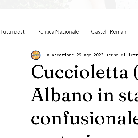
Tutti i post
Politica Nazionale
Castelli Romani
Roma Capitale
Regione Lazio
Associazioni
La Redazione
29 ago 2023
Tempo di let
Cuccioletta (
Religione
Monteporzio Catone
Partner
Albano in st
Sanità
Albano Laziale
Velletri
Cultura
confusionale