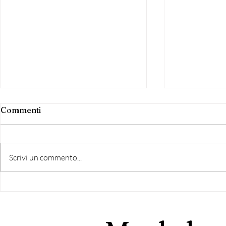
Commenti
Scrivi un commento...
Fdi Albano Laziale:
Agricoltu
“Presentata mozione
si racconta
urgente su Palazzo
giorni tra 
Pamphilj”