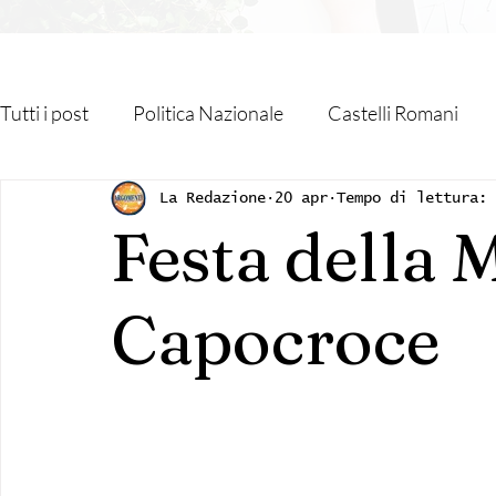
Tutti i post
Politica Nazionale
Castelli Romani
Roma Capitale
Regione Lazio
Associazioni
La Redazione
20 apr
Tempo di lettura: 
Festa della
Religione
Monteporzio Catone
Partner
Capocroce
Sanità
Albano Laziale
Velletri
Cultura