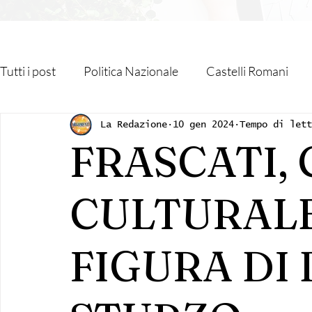
Tutti i post
Politica Nazionale
Castelli Romani
Roma Capitale
Regione Lazio
Associazioni
La Redazione
10 gen 2024
Tempo di let
FRASCATI,
Religione
Monteporzio Catone
Partner
CULTURALE
Sanità
Albano Laziale
Velletri
Cultura
FIGURA DI 