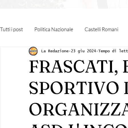
Tutti i post
Politica Nazionale
Castelli Romani
Roma Capitale
Regione Lazio
Associazioni
La Redazione
23 giu 2024
Tempo di let
FRASCATI,
Religione
Monteporzio Catone
Partner
SPORTIVO 
Sanità
Albano Laziale
Velletri
Cultura
ORGANIZZA