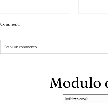
Commenti
Scrivi un commento...
Karate, Arianna Schirru
Team Maste
conquista il titolo di
Anzio. MA
Campionessa Italiana
SEMPRE PI
Modulo d
FIJLKAM Master A
PROTAGON