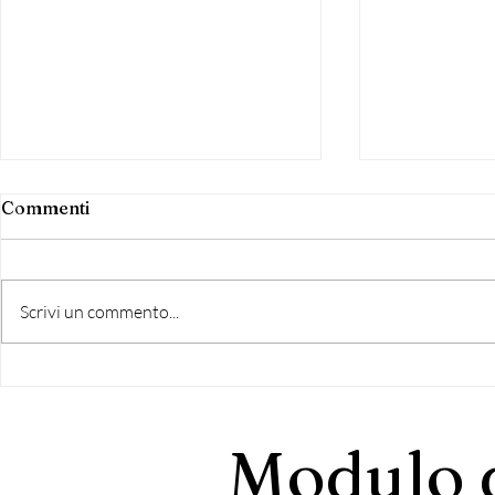
Commenti
Scrivi un commento...
Le Formazioni Politiche
In ricordo
Cossetto
Modulo d