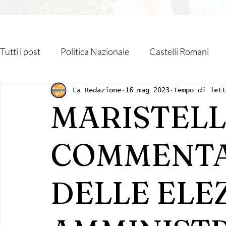
Tutti i post
Politica Nazionale
Castelli Romani
Roma Capitale
Regione Lazio
Associazioni
La Redazione
16 mag 2023
Tempo di let
MARISTELL
Religione
Monteporzio Catone
Partner
COMMENTA 
Sanità
Albano Laziale
Velletri
Cultura
DELLE ELE