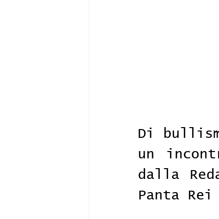
Di bullis
un incont
dalla Red
Panta Rei