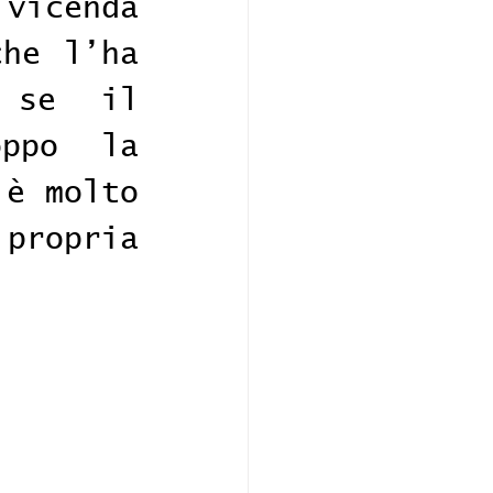
vicenda 
he l’ha 
 se il 
ppo la 
è molto 
ropria 