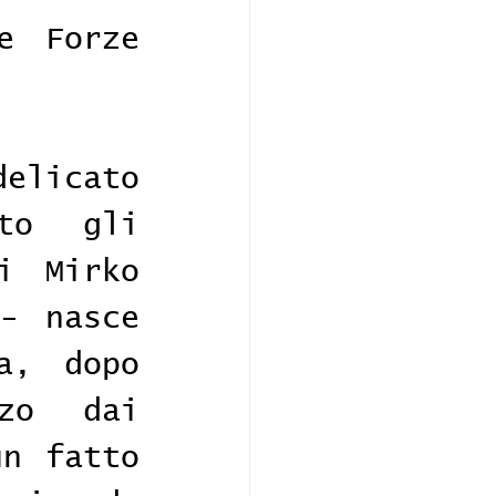
e Forze 
licato 
to gli 
i Mirko 
- nasce 
, dopo 
o dai 
n fatto 