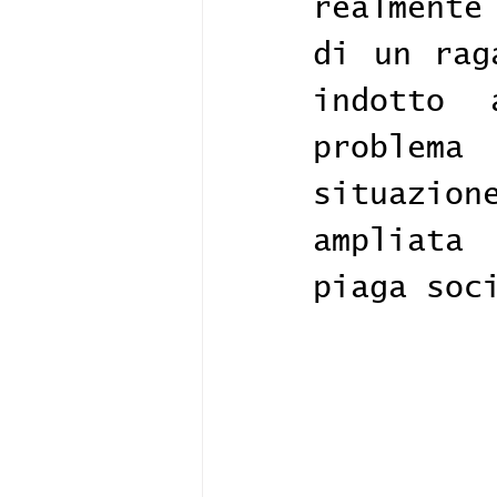
realmente
di un rag
indotto 
problema
situazion
ampliata
piaga soc