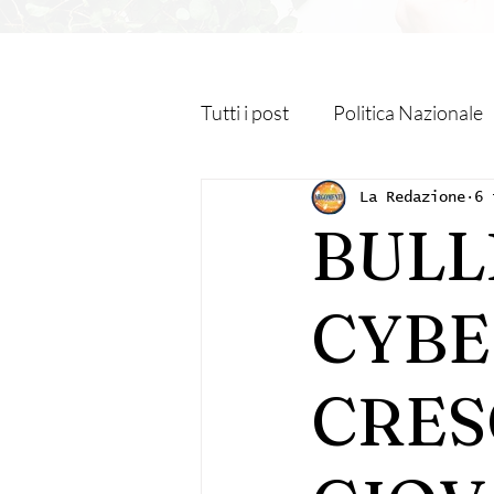
Tutti i post
Politica Nazionale
Roma Capitale
Regione L
La Redazione
6 
BULL
Religione
Monteporzio C
CYBE
Sanità
Albano Laziale
CRES