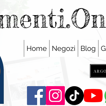
menti.O
Home
Negozi
Blog
G
ARG