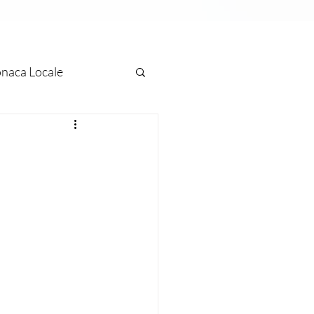
naca Locale
ascati
Marino
 Europea
Arte