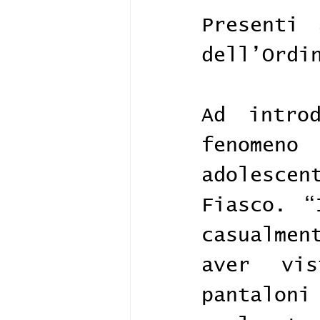
Presenti 
dell’Ordi
Ad intro
fenomeno
adolescen
Fiasco. “
casualmen
aver vi
pantaloni