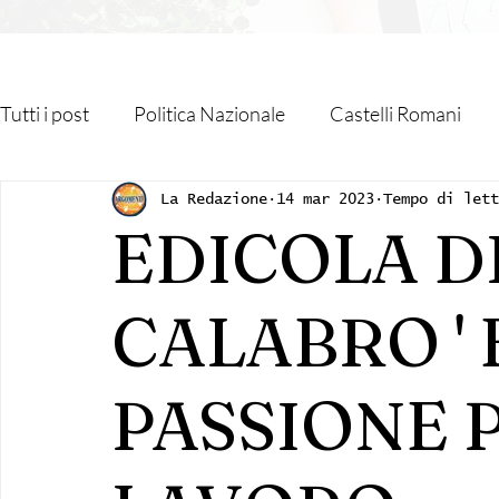
Tutti i post
Politica Nazionale
Castelli Romani
Roma Capitale
Regione Lazio
Associazioni
La Redazione
14 mar 2023
Tempo di let
EDICOLA D
Religione
Monteporzio Catone
Partner
CALABRO ' 
Sanità
Albano Laziale
Velletri
Cultura
PASSIONE P