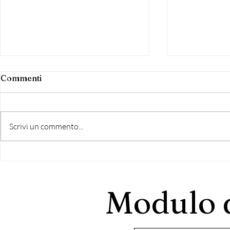
Commenti
Scrivi un commento...
Garelli :"Oncoestetica
IL SITO A
Onlus un nuovo progetto in
CRESCE A
Italia per i malati
Modulo d
oncologici"