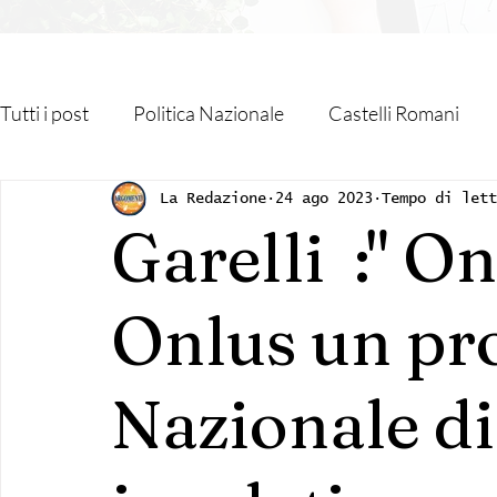
Tutti i post
Politica Nazionale
Castelli Romani
Roma Capitale
Regione Lazio
Associazioni
La Redazione
24 ago 2023
Tempo di let
Garelli :" O
Religione
Monteporzio Catone
Partner
Onlus un pr
Sanità
Albano Laziale
Velletri
Cultura
Nazionale di