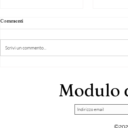
Commenti
Scrivi un commento...
Grottaferrata: Riscontro
Nasce "Grot
all'intervento di Di
Comune" lis
Bernardo
democratic
Modulo d
©202