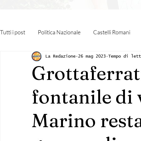
Tutti i post
Politica Nazionale
Castelli Romani
Roma Capitale
Regione Lazio
Associazioni
La Redazione
26 mag 2023
Tempo di let
Grottaferrata
Religione
Monteporzio Catone
Partner
fontanile di 
Sanità
Albano Laziale
Velletri
Cultura
Marino rest