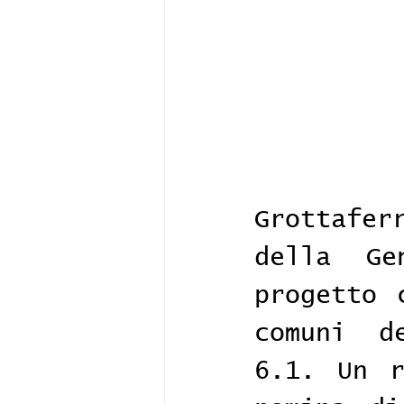
Grottafe
della Ge
progetto 
comuni d
6.1. Un r