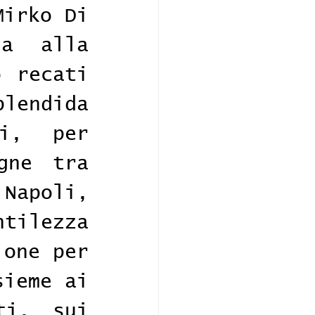
irko Di 
a alla 
 recati 
endida 
i, per 
ne tra 
Napoli, 
tilezza 
one per 
ieme ai 
i, sui 