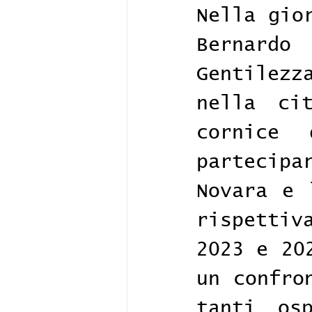
Nella gio
Bernardo
Gentilezz
nella ci
cornice 
partecipa
Novara e 
rispettiv
2023 e 20
un confro
tanti osp