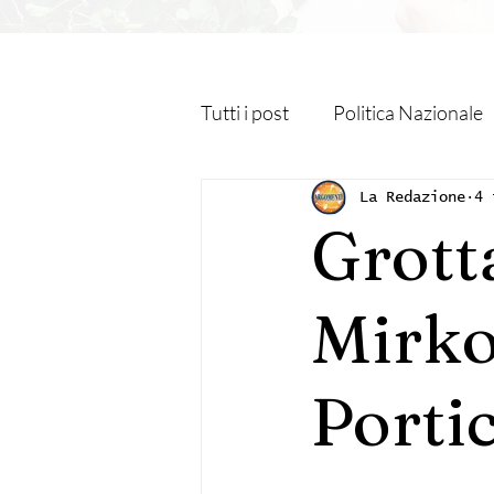
Tutti i post
Politica Nazionale
Roma Capitale
Regione L
La Redazione
4 
Grotta
Religione
Monteporzio C
Mirko
Sanità
Albano Laziale
Portic