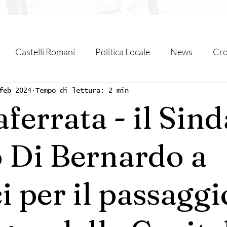
Castelli Romani
Politica Locale
News
Cro
azio
Associazioni
Sport
Grottaferrata
Fr
feb 2024
Tempo di lettura: 2 min
ferrata - il Sin
atone
Partner
Eventi
Solidarietà
Unione
 Di Bernardo a
Velletri
Cultura
Monte Compatri
i per il passaggi