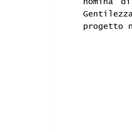
nomina di
Gentilez
progetto 