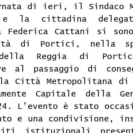
rnata di ieri, il Sindaco M
 e la cittadina delegat
a Federica Cattani si sono
ttà di Portici, nella spl
della Reggia di Portic
re al passaggio di conseg
la Città Metropolitana di 
amente Capitale della Gen
24. L’evento è stato occasi
nto e una condivisione, ins
iti istituzionali present