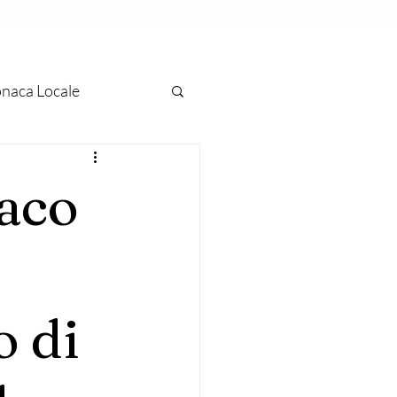
naca Locale
ascati
Marino
daco
 Europea
Arte
o di