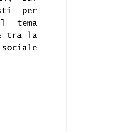
ti per 
l tema 
 tra la 
ociale 