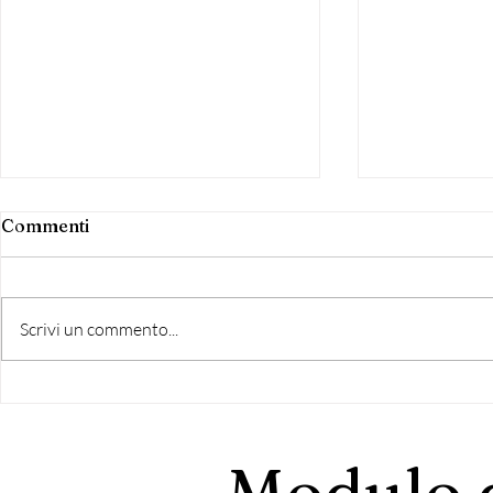
Commenti
Scrivi un commento...
Grottaferrata: Riscontro
Nasce "Grot
all'intervento di Di
Comune" lis
Bernardo
democratic
Modulo d