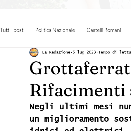
Tutti i post
Politica Nazionale
Castelli Romani
Roma Capitale
Regione Lazio
Associazioni
La Redazione
5 lug 2023
Tempo di lettu
Grottaferrat
Religione
Monteporzio Catone
Partner
Rifacimenti 
Sanità
Albano Laziale
Velletri
Cultura
Negli ultimi mesi nu
un miglioramento sos