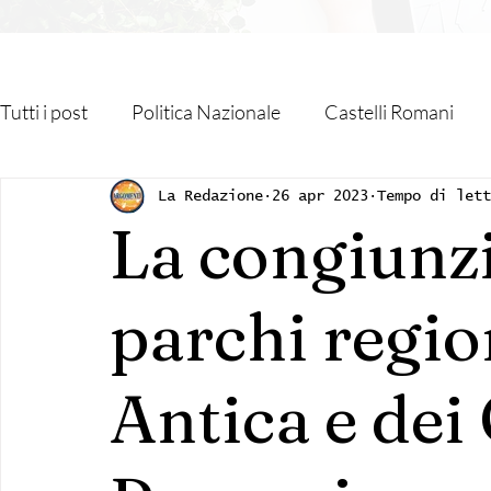
Tutti i post
Politica Nazionale
Castelli Romani
Roma Capitale
Regione Lazio
Associazioni
La Redazione
26 apr 2023
Tempo di let
La congiunz
Religione
Monteporzio Catone
Partner
parchi regio
Sanità
Albano Laziale
Velletri
Cultura
Antica e dei 