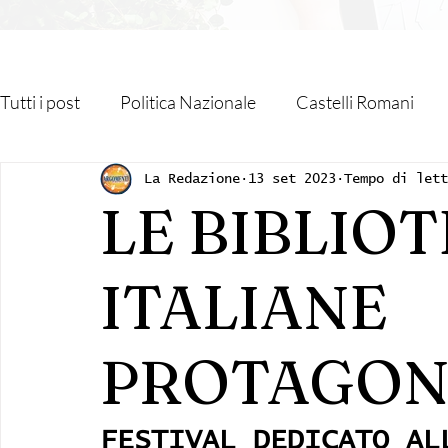
Tutti i post
Politica Nazionale
Castelli Romani
Roma Capitale
Regione Lazio
Associazioni
La Redazione
13 set 2023
Tempo di let
LE BIBLIO
Religione
Monteporzio Catone
Partner
ITALIANE
Sanità
Albano Laziale
Velletri
Cultura
PROTAGONI
FESTIVAL DEDICATO AL