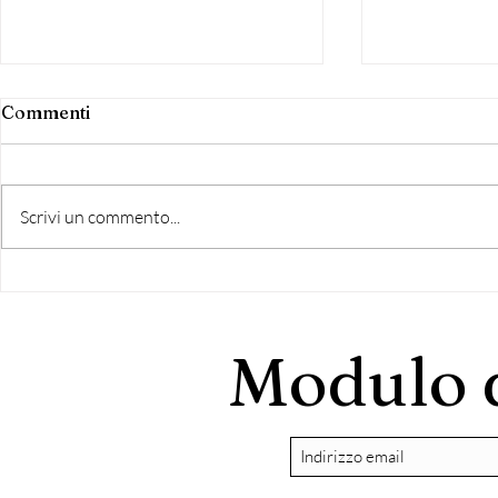
Commenti
Scrivi un commento...
Garelli :" Oncoestetica
Garelli :"O
Onlus un progetto
Onlus un n
Nazionale di Rinascita per i
Italia per i
Modulo d
malati oncologici"
oncologici