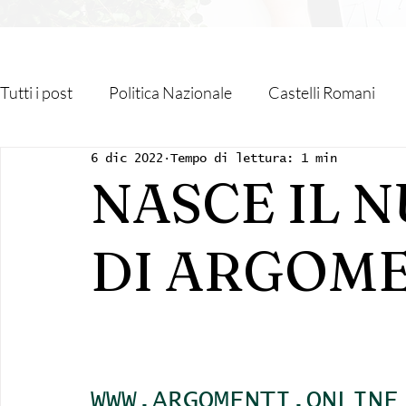
Tutti i post
Politica Nazionale
Castelli Romani
6 dic 2022
Tempo di lettura: 1 min
Roma Capitale
Regione Lazio
Associazioni
NASCE IL 
Religione
Monteporzio Catone
Partner
DI ARGOME
Sanità
Albano Laziale
Velletri
Cultura
WWW.ARGOMENTI.ONLINE