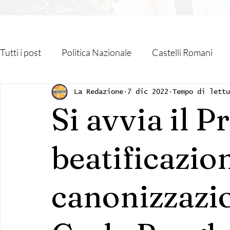
Tutti i post
Politica Nazionale
Castelli Romani
Roma Capitale
Regione Lazio
Associazioni
La Redazione
7 dic 2022
Tempo di lettu
Si avvia il P
Religione
Monteporzio Catone
Partner
beatificazio
Sanità
Albano Laziale
Velletri
Cultura
canonizzazi