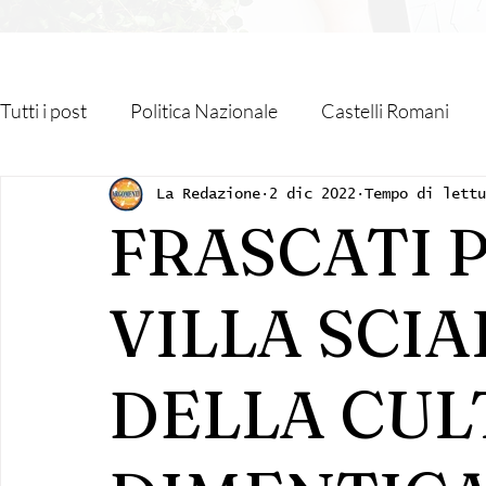
Tutti i post
Politica Nazionale
Castelli Romani
Roma Capitale
Regione Lazio
Associazioni
La Redazione
2 dic 2022
Tempo di lettu
FRASCATI 
Religione
Monteporzio Catone
Partner
VILLA SCI
Sanità
Albano Laziale
Velletri
Cultura
DELLA CU