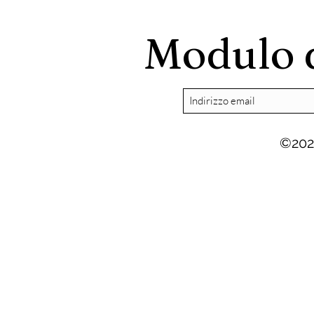
all'intervento di Di
Comune" lis
Bernardo
democratic
Modulo d
©202