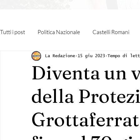
Tutti i post
Politica Nazionale
Castelli Romani
Roma Capitale
Regione Lazio
Associazioni
La Redazione
15 giu 2023
Tempo di let
Diventa un 
Religione
Monteporzio Catone
Partner
della Protezi
Sanità
Albano Laziale
Velletri
Cultura
Grottaferrat