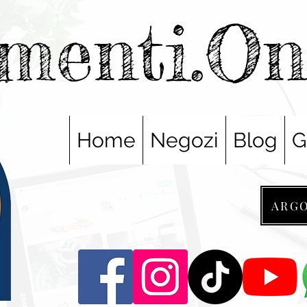
menti.O
Home
Negozi
Blog
G
ARG