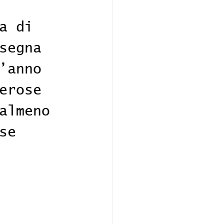
a di 
segna 
’anno 
erose 
almeno 
se 