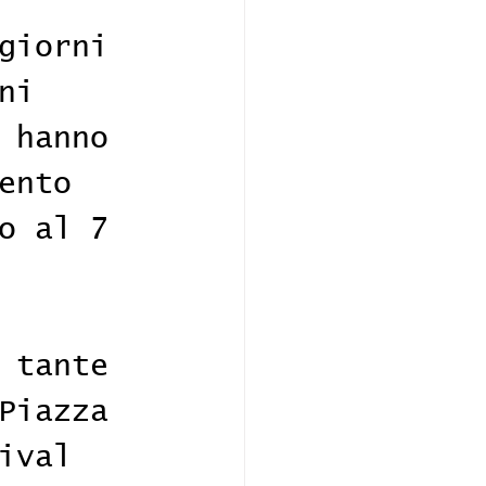
giorni 
ni 
 hanno 
ento 
o al 7 
 tante 
Piazza 
ival 