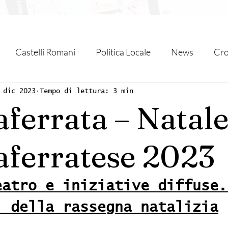
Castelli Romani
Politica Locale
News
Cro
azio
Associazioni
Sport
Grottaferrata
Fr
 dic 2023
Tempo di lettura: 3 min
aferrata – Natal
atone
Partner
Eventi
Solidarietà
Unione
aferratese 2023
Velletri
Cultura
Monte Compatri
eatro e iniziative diffuse.
i della rassegna natalizia