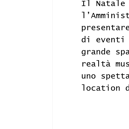
Il Natale
l’Amminis
presentar
di eventi
grande sp
realtà mu
uno spett
location 