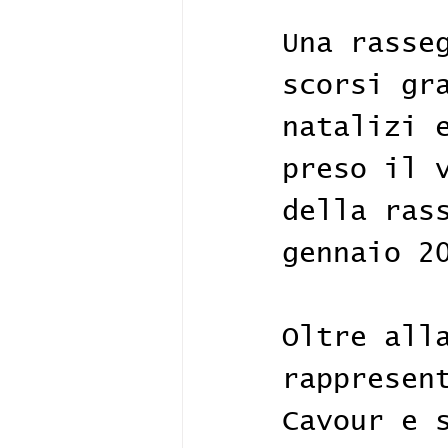
Una rasse
scorsi gr
natalizi 
preso il 
della ras
gennaio 2
Oltre all
rappresen
Cavour e 