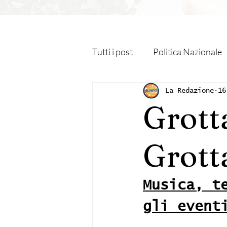
Tutti i post
Politica Nazionale
Roma Capitale
Regione L
La Redazione
16
Grott
Religione
Monteporzio C
Grott
Sanità
Albano Laziale
Musica, t
gli event