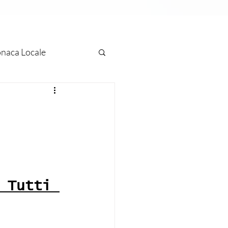
naca Locale
ascati
Marino
e
 Europea
Arte
 Tutti 