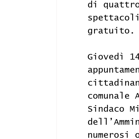
di quattr
spettacol
gratuito.
Giovedì 1
appuntame
cittadina
comunale 
Sindaco M
dell’Ammi
numerosi 