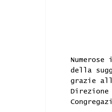
Numerose 
della sug
grazie al
Direzione
Congregaz