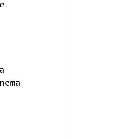
e 
a 
nema 
 