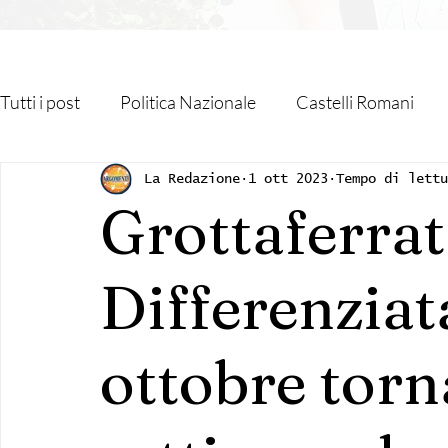
Tutti i post
Politica Nazionale
Castelli Romani
Roma Capitale
Regione Lazio
Associazioni
La Redazione
1 ott 2023
Tempo di lettu
Grottaferrat
Religione
Monteporzio Catone
Partner
Differenziata
Sanità
Albano Laziale
Velletri
Cultura
ottobre torn