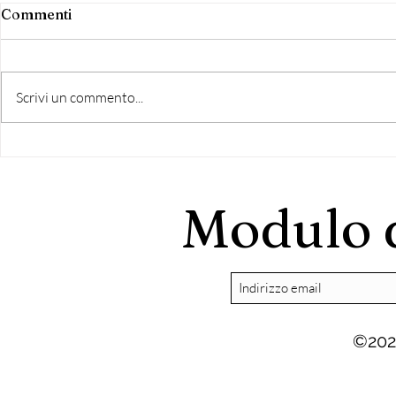
Commenti
Scrivi un commento...
Grottaferrata: Riscontro
Nasce "Grot
all'intervento di Di
Comune" lis
Bernardo
democratic
Modulo d
©202